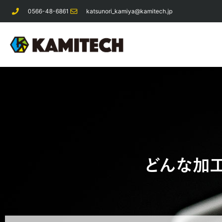
0566-48-6861
katsunori_kamiya@kamitech.jp
どんな加